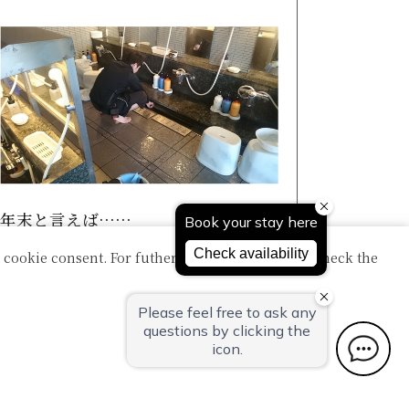
年末と言えば……
 cookie consent. For futher information, please check the
大掃除です！！大浴場・脱衣場・客室な
ど、ホテル小柳 清掃部 総出でやっておりま
す！皆様が、快適にご利...
詳細はこちら