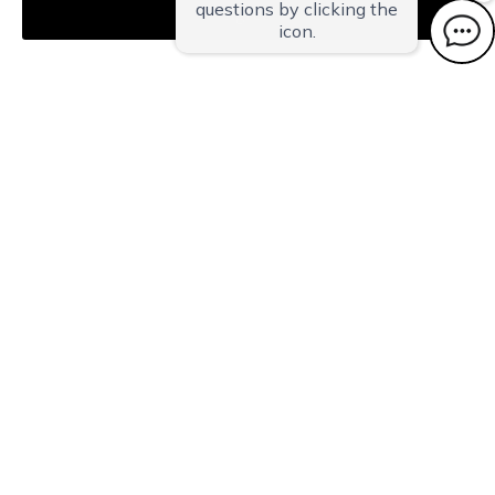
Agree
トップページ
ご宿泊予約
おすすめトピックス
温泉
客室
お料理
施設案内
日帰りプラン
交通・観光案内
旅時間いろいろ
湯田上歴史写真館
匠プロダクツ
オーディオについて
SDGsの取組み
お問い合わせ
採用情報
キャンセル料について
サイトマップ