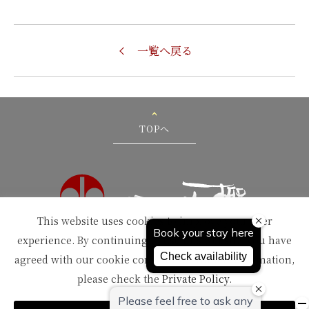
一覧へ戻る
TOPへ
This website uses cookies to improve your user
experience. By continuing to use this website, you have
〒959-1502
新潟県南蒲原郡田上町湯田上温泉
agreed with our cookie consent. For futher information,
TEL：
0256-57-5000（代）
please check the
Private Policy
.
FAX：0256-57-4929
Mail：
in@oyanagi.co.jp