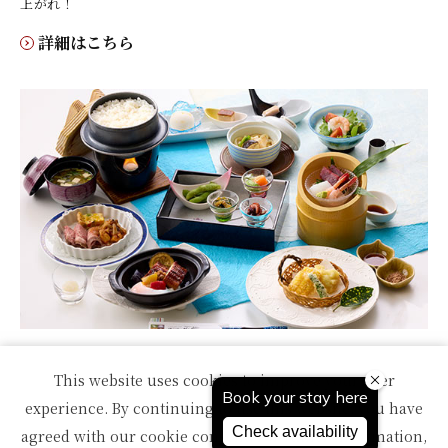
上がれ！
詳細はこちら
旬夏うまいもん会席
This website uses cookies to improve your user
マグロやアワビのお造り、銀ダラのグリルなど旬の味覚を取り揃え
experience. By continuing to use this website, you have
た会席をご用意いたしました。新潟の夏野菜や鰻を盛り込んだ贅沢
agreed with our cookie consent. For futher information,