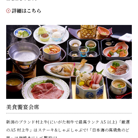
詳細はこちら
美食饗宴会席
新潟のブランド村上牛(にいがた和牛で最高ランク A5 以上)「厳選
のA5 村上牛」はステーキ&しゃぶしゃぶで!「日本海の高級魚のど
黒」は塩焼きにして贅沢に!