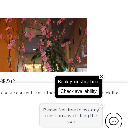
桃の花
 cookie consent. For futher information, please check the
南区の農家さんのご厚意で桃の木をお借り
してロビーに置いております。綺麗なピン
ク色の花を咲かせ始めまし...
詳細はこちら