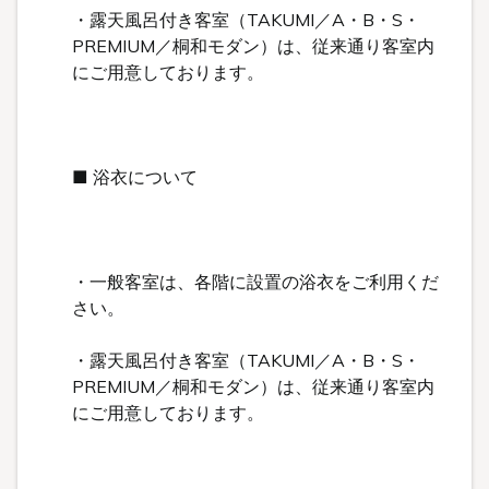
〒959-1502
新潟県南蒲原郡田上町湯田上温泉
TEL：
0256-57-5000（代）
FAX：0256-57-4929
Mail：
in@oyanagi.co.jp
トップページ
ご宿泊予約
おすすめトピックス
温泉
客室
お料理
This website uses cookies to improve your user
施設案内
experience. By continuing to use this website, you have
日帰りプラン
交通・観光案内
agreed with our cookie consent. For futher information,
旅時間いろいろ
please check the
Private Policy
.
湯田上歴史写真館
匠プロダクツ