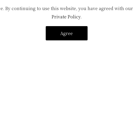
【客室仕様】
e. By continuing to use this website, you have agreed with our
Private Policy
.
サージチェア付
Agree
なります
PLAN
マッサージチェア付ツインベッド和室の宿泊プラン