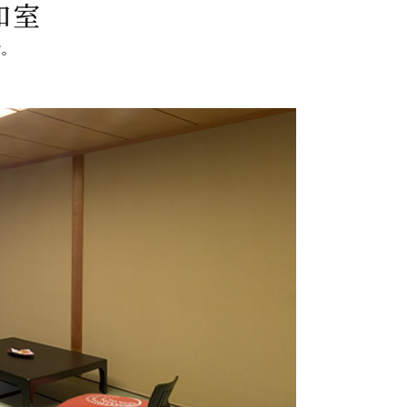
和室
す。