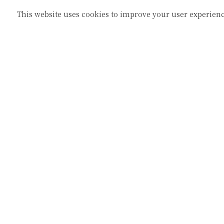
This website uses cookies to improve your user experienc
45㎡
和室12.５畳 ツインベッド・トイレ・マッ
定員数：4名
※4名でご利用の場合2名は布団のご対応と
禁煙ルーム