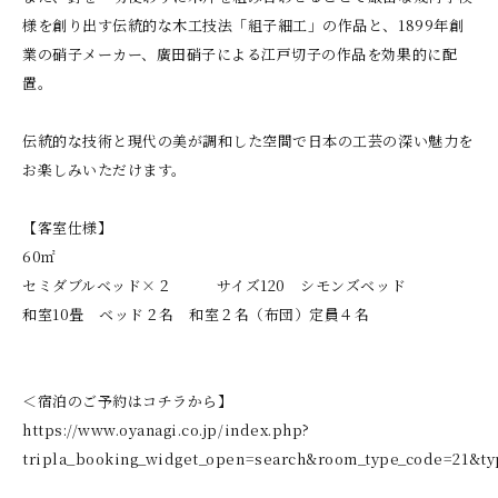
様を創り出す伝統的な木工技法「組子細工」の作品と、1899年創
業の硝子メーカー、廣田硝子による江戸切子の作品を効果的に配
置。
伝統的な技術と現代の美が調和した空間で日本の工芸の深い魅力を
お楽しみいただけます。
【客室仕様】
60㎡
セミダブルベッド×２ サイズ120 シモンズベッド
和室10畳 ベッド２名 和室２名（布団）定員４名
＜宿泊のご予約はコチラから】
https://www.oyanagi.co.jp/index.php?
tripla_booking_widget_open=search&room_type_code=21&t