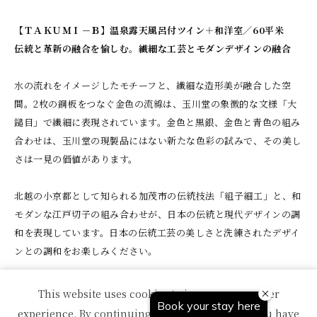
【ＴＡＫＵＭＩ－Ｂ】温泉露天風呂付ツイン＋和洋室／60平米
伝統と革新の融合を愉しむ。繊細な工芸とモダンデザインの融合
水の流れをイメージしたモチーフと、繊細な造形美が融合した空
間。2枚の銅板をつなぐ金色の流線は、玉川堂の象徴的な文様「大
鎚目」で繊細に表現されています。金色と黒銀、金色と青色の組み
合わせは、玉川堂の現製品にはない新たな色彩の試みで、その美し
さは一見の価値があります。
北越の小京都として知られる加茂市の伝統技法「組子細工」と、和
モダンな江戸切子の組み合わせが、日本の伝統と現代デザインの調
和を表現しています。日本の伝統工芸の美しさと洗練されたデザイ
ンとの調和をお楽しみください。
【客室仕様】
This website uses cookies to improve your user
60㎡
experience. By continuing to use this website, you have