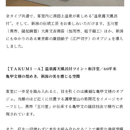
全タイプ共通で、客室内に湯田上温泉が楽しめる“温泉露天風呂
付”。そして、新潟の伝統工芸 をお楽しみいただけます。玉川堂
（燕市、鎚起銅器）大湊文吉商店（加茂市、組子細工）ほか、新潟
にもゆかりのある東京都の廣田硝子（江戸切子）のオブジェを導入
しました。
【ＴＡＫＵＭＩ－Ａ】温泉露天風呂付ツイン＋和洋室／60平米
亀甲文様の煌めき。新潟の美を感じる空間
客室に一歩足を踏み入れると、目を引くのは繊細な亀甲文様のオブ
ジェ。当館のほど近くに位置する護摩堂山の紫陽花をイメージモチ
ーフとし、燕市「玉川堂」が伝承する亀甲文の鎚目技法で精巧に表
現されています。
また、釘を一切使わずに木片を組み合わせることで厳密な幾何学模