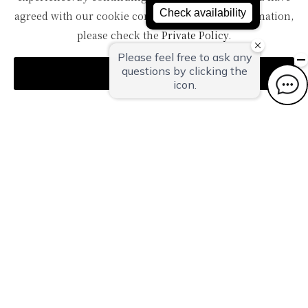
ダブルベッド×２ サイズ140 シモンズベッド
agreed with our cookie consent. For futher information,
和室10畳 ベッド２名 和室２名（布団）定員４名
please check the
Private Policy
.
＜宿泊のご予約はコチラから】
Agree
https://www.oyanagi.co.jp/index.php?
tripla_booking_widget_open=search&room_type_code=22&t
【ＴＡＫＵＭＩ－Ｓ】サウナ・温泉露天風呂付和洋室/82平米
味わう。聴く。ひたる。五感で愉しむ新潟
球状のフォルムと精緻な鎚起技術「大鎚目」の技術が生み出す、光
と影の芸術作品のような空間。時間の経過と共に変化する光の感じ
具合や、見る角度によって多様に変わる鎚目の表情と色彩は、室内
に独特の雰囲気をもたらします。
客室内には、露天風呂のほか、客室内サウナと水風呂も完備で滞在