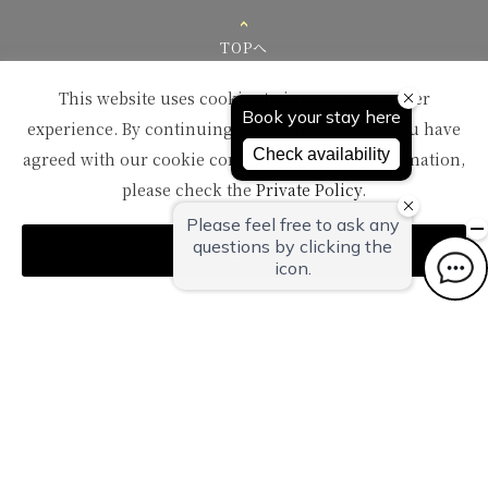
TOPへ
This website uses cookies to improve your user
experience. By continuing to use this website, you have
agreed with our cookie consent. For futher information,
please check the
Private Policy
.
〒959-1502
新潟県南蒲原郡田上町湯田上温泉
Agree
TEL：
0256-57-5000（代）
FAX：0256-57-4929
Mail：
in@oyanagi.co.jp
トップページ
ご宿泊予約