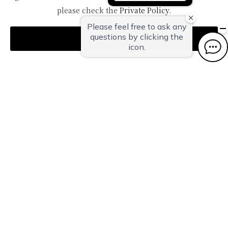
TOPへ
please check the
Private Policy
.
Agree
〒959-1502
新潟県南蒲原郡田上町湯田上温泉
TEL：
0256-57-5000（代）
FAX：0256-57-4929
Mail：
in@oyanagi.co.jp
トップページ
ご宿泊予約
おすすめトピックス
温泉