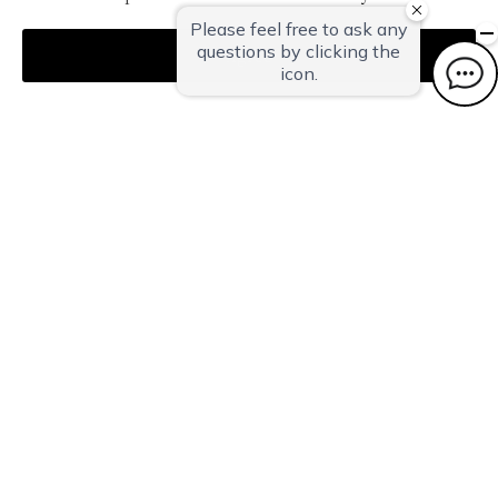
Agree
〒959-1502
新潟県南蒲原郡田上町湯田上温泉
TEL：
0256-57-5000（代）
FAX：0256-57-4929
Mail：
in@oyanagi.co.jp
トップページ
ご宿泊予約
おすすめトピックス
温泉
客室
お料理