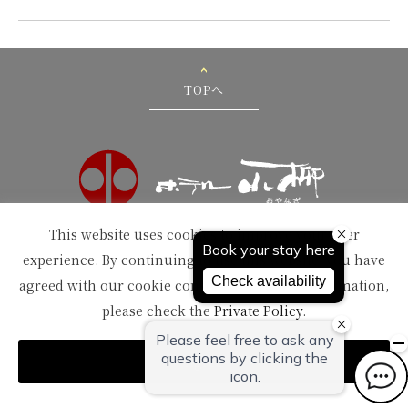
TOPへ
This website uses cookies to improve your user
〒959-1502
新潟県南蒲原郡田上町湯田上温泉
experience. By continuing to use this website, you have
TEL：
0256-57-5000（代）
agreed with our cookie consent. For futher information,
FAX：0256-57-4929
please check the
Private Policy
.
Mail：
in@oyanagi.co.jp
Agree