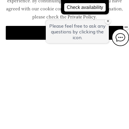
experience. By continuing to use this website, you have
agreed with our cookie consent. For futher information,
〒959-1502
新潟県南蒲原郡田上町湯田上温泉
please check the
Private Policy
.
TEL：
0256-57-5000（代）
FAX：0256-57-4929
Agree
Mail：
in@oyanagi.co.jp
トップページ
ご宿泊予約
おすすめトピックス
温泉
客室
お料理
施設案内
日帰りプラン
交通・観光案内
旅時間いろいろ