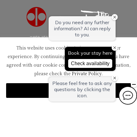
〒959-1502
新潟県南蒲原郡田上町湯田上温泉
This website uses cookies to improve your user
TEL：
0256-57-5000（代）
experience. By continuing to use this website, you have
FAX：0256-57-4929
Mail：
in@oyanagi.co.jp
agreed with our cookie consent. For futher information,
please check the
Private Policy
.
Agree
トップページ
ご宿泊予約
おすすめトピックス
温泉
客室
お料理