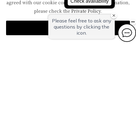
agreed with our cookie consent. For futher information,
TOPへ
please check the
Private Policy
.
Agree
〒959-1502
新潟県南蒲原郡田上町湯田上温泉
TEL：
0256-57-5000（代）
FAX：0256-57-4929
Mail：
in@oyanagi.co.jp
トップページ
ご宿泊予約