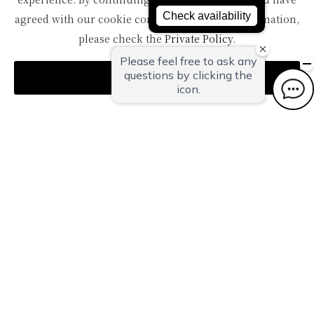
agreed with our cookie consent. For futher information,
please check the
Private Policy
.
TOPへ
Agree
〒959-1502
新潟県南蒲原郡田上町湯田上温泉
TEL：
0256-57-5000（代）
FAX：0256-57-4929
Mail：
in@oyanagi.co.jp
トップページ