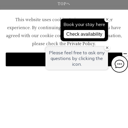
TOPへ
This website uses cookies to improve your user
experience. By continuing to use this website, you have
agreed with our cookie consent. For futher information,
please check the
Private Policy
.
〒959-1502
新潟県南蒲原郡田上町湯田上温泉
Agree
TEL：
0256-57-5000（代）
FAX：0256-57-4929
Mail：
in@oyanagi.co.jp
トップページ
ご宿泊予約
おすすめトピックス