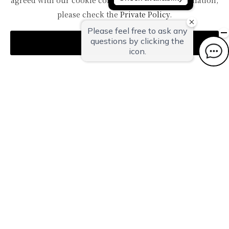
agreed with our cookie consent. For futher information,
TOPへ
please check the
Private Policy
.
Agree
〒959-1502
新潟県南蒲原郡田上町湯田上温泉
TEL：
0256-57-5000（代）
FAX：0256-57-4929
Mail：
in@oyanagi.co.jp
トップページ
ご宿泊予約
おすすめトピックス